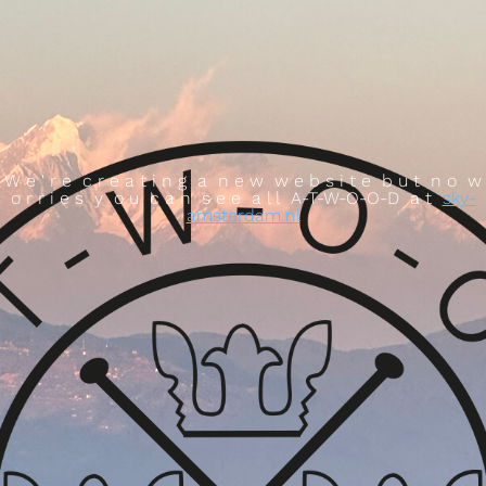
W e ' r e c r e a t i n g a n e w w e b s i t e b u t n o w
o r r i e s y o u c a n s e e a l l A-T-W-O-O-D a t
sky-
amsterdam.nl